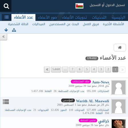
تسجيل الدخول أو التسجيل
الرئيسية
التحديثات
تدوينات الأعضاء
صور الأعضاء
عدد الأعضاء
الأنشطة الأخيرة
فريق العمل
البحث عن المستخدمين
الميداليات
الحالة الشخصية
عدد الأعضاء
170،012
5،668
…
7
6
5
4
3
2
1
ملك المشاركات
ذكر
2018
عضو منذ 20 سبتمبر 2009
المشاركات
195،100
عدد الإعجابات المستلمة
26
النقاط
1،657،106
Warith AL Maawali
المؤسس
ذكر
28
من مسقط
عضو منذ 1 أغسطس 2001
المشاركات
127،409
المدونات
110
الصور
12،426
الفيديوات
21
عدد الإعجابات المستلمة
356
النقاط
1،474،236
خرافي
فارس الساحة
ذكر
عضو منذ 26 سبتمبر 2009