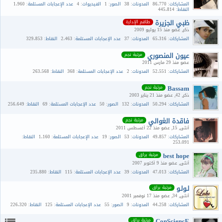
المشاركات
86،770
المدونات
38
الصور
1
الفيديوات
4
عدد الإعجابات المستلمة
1،960
النقاط
445،814
ظبي الجزيرة
طاقم الإدارة
ذكر
عضو منذ 15 يوليو 2009
المشاركات
65،316
المدونات
37
عدد الإعجابات المستلمة
2،463
النقاط
329،853
عيون المنصوري
مرتبة نجم
عضو منذ 29 مارس 2011
المشاركات
52،551
المدونات
2
عدد الإعجابات المستلمة
368
النقاط
263،568
Bassam
مرتبة نجم
ذكر
42
عضو منذ 21 يناير 2003
المشاركات
50،294
المدونات
132
الصور
50
عدد الإعجابات المستلمة
69
النقاط
256،649
فاقدة الغوالي
مرتبة نجم
أنثى
15
عضو منذ 22 أغسطس 2011
المشاركات
49،857
المدونات
53
الصور
19
عدد الإعجابات المستلمة
1،160
النقاط
253،091
best hope
مرتبة براق
أنثى
عضو منذ 9 أكتوبر 2007
المشاركات
47،013
المدونات
39
عدد الإعجابات المستلمة
115
النقاط
235،880
لـولـو
مرتبة براق
أنثى
34
عضو منذ 17 نوفمبر 2001
المشاركات
44،258
المدونات
9
الصور
55
عدد الإعجابات المستلمة
125
النقاط
226،320
ConSciencE
مرتبة براق