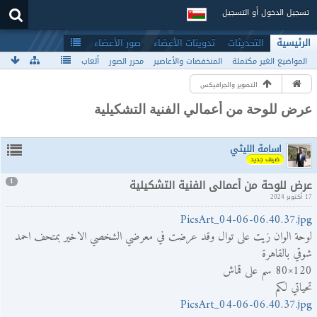
تسجيل الدخول أو التسجيل
الرئيسية
التحديثات
تدوينات الأعضاء
صور الأعضاء
المواضيع الغير مكتملة
المنخفضات والأعاصير
محرر الصور
ألعاب
التصوير والجرافيكس
عرض للوحة من أعمالي الفنية التشكيلية
اسامة الليثي
ضيف جديد
عرض للوحة من أعمالي الفنية التشكيلية
1
17 أكتوبر 2024
PicsArt_04-06-06.40.37.jpg
لوحة الوان زيت على توال وقد عرضت في معرضي الشخصي الاخير بمتحف احمد
شوقي بالقاهرة
120×80 سم على قماش
تحياتي لكم
PicsArt_04-06-06.40.37.jpg