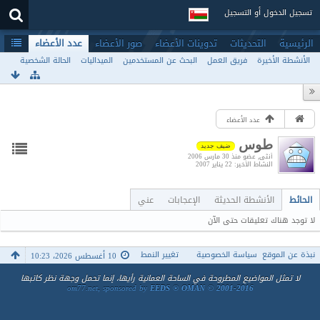
تسجيل الدخول أو التسجيل
الرئيسية
التحديثات
تدوينات الأعضاء
صور الأعضاء
عدد الأعضاء
الأنشطة الأخيرة
فريق العمل
البحث عن المستخدمين
الميداليات
الحالة الشخصية
عدد الأعضاء
طوس
ضيف جديد
أنثى
عضو منذ 30 مارس 2006
النشاط الأخير
22 يناير 2007
الحائط
الأنشطة الحديثة
الإعجابات
عني
لا توجد هناك تعليقات حتى الآن
نبذة عن الموقع
سياسة الخصوصية
تغيير النمط
10 أغسطس 2026، 10:23
لا تمثل المواضيع المطروحة في الساحة العمانية رأيها، إنما تحمل وجهة نظر كاتبها
om77.net, sponsored by
EEDS ® OMAN © 2001-2016