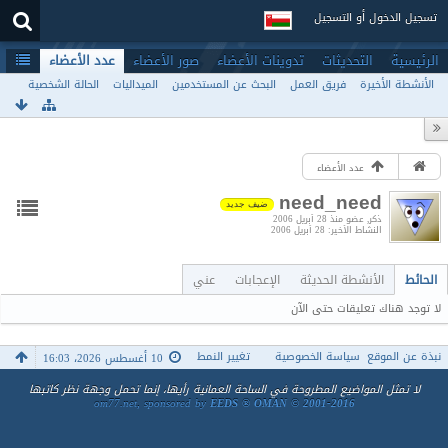
تسجيل الدخول أو التسجيل
الرئيسية
التحديثات
تدوينات الأعضاء
صور الأعضاء
عدد الأعضاء
الأنشطة الأخيرة
فريق العمل
البحث عن المستخدمين
الميداليات
الحالة الشخصية
عدد الأعضاء
need_need
ضيف جديد
ذكر
عضو منذ 28 أبريل 2006
النشاط الأخير
28 أبريل 2006
الحائط
الأنشطة الحديثة
الإعجابات
عني
لا توجد هناك تعليقات حتى الآن
نبذة عن الموقع
سياسة الخصوصية
تغيير النمط
10 أغسطس 2026، 16:03
لا تمثل المواضيع المطروحة في الساحة العمانية رأيها، إنما تحمل وجهة نظر كاتبها
om77.net, sponsored by
EEDS ® OMAN © 2001-2016