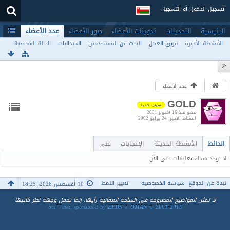
تسجيل الدخول أو التسجيل
الرئيسية
التحديثات
تدوينات الأعضاء
صور الأعضاء
عدد الأعضاء
الأنشطة الأخيرة
فريق العمل
البحث عن المستخدمين
الميداليات
الحالة الشخصية
عدد الأعضاء
GOLD
ضيف جديد
عضو منذ 16 أكتوبر 2001
النشاط الأخير
24 يوليو 2002
الحائط
الأنشطة الحديثة
الإعجابات
عني
لا توجد هناك تعليقات حتى الآن
نبذة عن الموقع
سياسة الخصوصية
تغيير النمط
10 أغسطس 2026، 18:25
لا تمثل المواضيع المطروحة في الساحة العمانية رأيها، إنما تحمل وجهة نظر كاتبها
om77.net, sponsored by
EEDS ® OMAN © 2001-2016