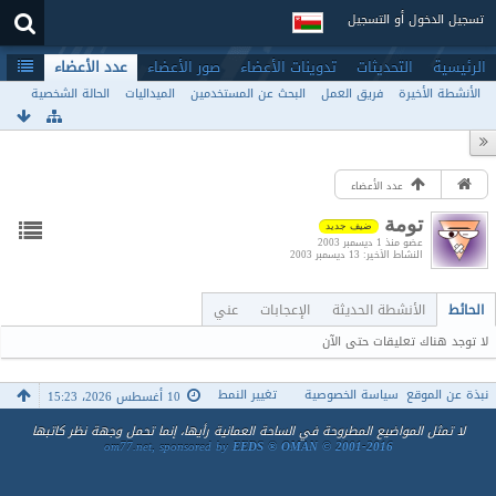
تسجيل الدخول أو التسجيل
الرئيسية
التحديثات
تدوينات الأعضاء
صور الأعضاء
عدد الأعضاء
الأنشطة الأخيرة
فريق العمل
البحث عن المستخدمين
الميداليات
الحالة الشخصية
عدد الأعضاء
تومة
ضيف جديد
عضو منذ 1 ديسمبر 2003
النشاط الأخير
13 ديسمبر 2003
الحائط
الأنشطة الحديثة
الإعجابات
عني
لا توجد هناك تعليقات حتى الآن
نبذة عن الموقع
سياسة الخصوصية
تغيير النمط
10 أغسطس 2026، 15:23
لا تمثل المواضيع المطروحة في الساحة العمانية رأيها، إنما تحمل وجهة نظر كاتبها
om77.net, sponsored by
EEDS ® OMAN © 2001-2016