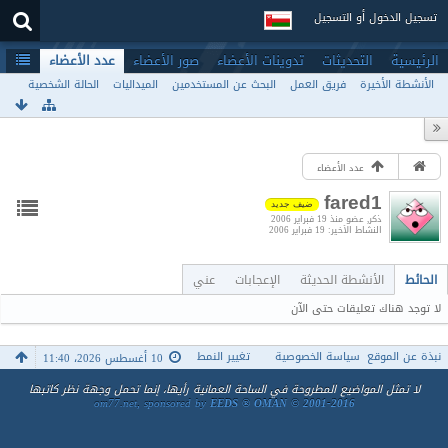
تسجيل الدخول أو التسجيل
الرئيسية
التحديثات
تدوينات الأعضاء
صور الأعضاء
عدد الأعضاء
الأنشطة الأخيرة
فريق العمل
البحث عن المستخدمين
الميداليات
الحالة الشخصية
عدد الأعضاء
fared1
ضيف جديد
ذكر
عضو منذ 19 فبراير 2006
النشاط الأخير
19 فبراير 2006
الحائط
الأنشطة الحديثة
الإعجابات
عني
لا توجد هناك تعليقات حتى الآن
نبذة عن الموقع
سياسة الخصوصية
تغيير النمط
10 أغسطس 2026، 11:40
لا تمثل المواضيع المطروحة في الساحة العمانية رأيها، إنما تحمل وجهة نظر كاتبها
om77.net, sponsored by
EEDS ® OMAN © 2001-2016