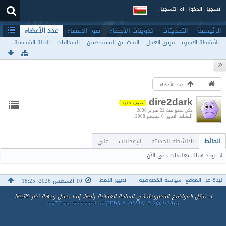
تسجيل الدخول أو التسجيل
الرئيسية
التحديثات
تدوينات الأعضاء
صور الأعضاء
عدد الأعضاء
الأنشطة الأخيرة
فريق العمل
البحث عن المستخدمين
الميداليات
الحالة الشخصية
عدد الأعضاء
dire2dark
ضيف جديد
ذكر
عضو منذ 22 فبراير 2006
النشاط الأخير
6 سبتمبر 2008
الحائط
الأنشطة الحديثة
الإعجابات
عني
لا توجد هناك تعليقات حتى الآن
نبذة عن الموقع
سياسة الخصوصية
تغيير النمط
10 أغسطس 2026، 18:25
لا تمثل المواضيع المطروحة في الساحة العمانية رأيها، إنما تحمل وجهة نظر كاتبها
om77.net, sponsored by
EEDS ® OMAN © 2001-2016