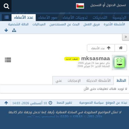
تسجيل الدخول أو التسجيل
الرئيسية
التحديثات
تدوينات الأعضاء
صور الأعضاء
عدد الأعضاء
الأنشطة الأخيرة
فريق العمل
البحث عن المستخدمين
الميداليات
الحالة الشخصية
عدد الأعضاء
mksasmaa
ضيف جديد
ذكر
عضو منذ 24 فبراير 2006
النشاط الأخير
24 فبراير 2006
الحائط
الأنشطة الحديثة
الإعجابات
عني
لا توجد هناك تعليقات حتى الآن
نبذة عن الموقع
سياسة الخصوصية
تغيير النمط
10 أغسطس 2026، 14:03
لا تمثل المواضيع المطروحة في الساحة العمانية رأيها، إنما تحمل وجهة نظر كاتبها
om77.net, sponsored by
EEDS ® OMAN © 2001-2016