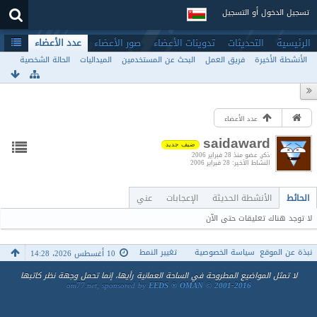
تسجيل الدخول أو التسجيل
الرئيسية
التحديثات
تدوينات الأعضاء
صور الأعضاء
عدد الأعضاء
الأنشطة الأخيرة
فريق العمل
البحث عن المستخدمين
الميداليات
الحالة الشخصية
عدد الأعضاء
saidaward
ضيف جديد
ذكر
عضو منذ 28 فبراير 2006
النشاط الأخير
28 فبراير 2006
الحائط
الأنشطة الحديثة
الإعجابات
عني
لا توجد هناك تعليقات حتى الآن
نبذة عن الموقع
سياسة الخصوصية
تغيير النمط
10 أغسطس 2026، 14:28
لا تمثل المواضيع المطروحة في الساحة العمانية رأيها، إنما تحمل وجهة نظر كاتبها
om77.net, sponsored by
EEDS ® OMAN © 2001-2016