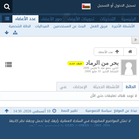
تسجيل الدخول أو التسجيل
الرئيسية
التحديثات
تدوينات الأعضاء
صور الأعضاء
عدد الأعضاء
الأنشطة الأخيرة
فريق العمل
البحث عن المستخدمين
الميداليات
الحالة الشخصية
عدد الأعضاء
بحر من الرماد
ضيف جديد
أنثى
عضو منذ 6 مارس 2006
النشاط الأخير
10 مايو 2006
الحائط
الأنشطة الحديثة
الإعجابات
عني
لا توجد هناك تعليقات حتى الآن
نبذة عن الموقع
سياسة الخصوصية
تغيير النمط
10 أغسطس 2026، 14:30
لا تمثل المواضيع المطروحة في الساحة العمانية رأيها، إنما تحمل وجهة نظر كاتبها
om77.net, sponsored by
EEDS ® OMAN © 2001-2016