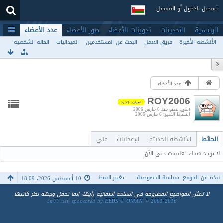
تسجيل الدخول أو التسجيل
الرئيسية
التحديثات
تدوينات الأعضاء
صور الأعضاء
عدد الأعضاء
الأنشطة الأخيرة
فريق العمل
البحث عن المستخدمين
الميداليات
الحالة الشخصية
عدد الأعضاء
ROY2006
ضيف جديد
أنثى
عضو منذ 6 مارس 2006
النشاط الأخير
6 مارس 2006
الحائط
الأنشطة الحديثة
الإعجابات
عني
لا توجد هناك تعليقات حتى الآن
نبذة عن الموقع
سياسة الخصوصية
تغيير النمط
10 أغسطس 2026، 18:09
لا تمثل المواضيع المطروحة في الساحة العمانية رأيها، إنما تحمل وجهة نظر كاتبها
om77.net, sponsored by
EEDS ® OMAN © 2001-2016