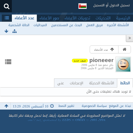
تسجيل الدخول أو التسجيل
الرئيسية
التحديثات
تدوينات الأعضاء
صور الأعضاء
عدد الأعضاء
الأنشطة الأخيرة
فريق العمل
البحث عن المستخدمين
الميداليات
الحالة الشخصية
عدد الأعضاء
pioneeer
ضيف جديد
ذكر
عضو منذ 8 مارس 2006
النشاط الأخير
8 مارس 2006
الحائط
الأنشطة الحديثة
الإعجابات
عني
لا توجد هناك تعليقات حتى الآن
نبذة عن الموقع
سياسة الخصوصية
تغيير النمط
10 أغسطس 2026، 13:29
لا تمثل المواضيع المطروحة في الساحة العمانية رأيها، إنما تحمل وجهة نظر كاتبها
om77.net, sponsored by
EEDS ® OMAN © 2001-2016