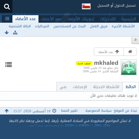
تسجيل الدخول أو التسجيل
الرئيسية
التحديثات
تدوينات الأعضاء
صور الأعضاء
عدد الأعضاء
الأنشطة الأخيرة
فريق العمل
البحث عن المستخدمين
الميداليات
الحالة الشخصية
عدد الأعضاء
mkhaled
ضيف جديد
ذكر
عضو منذ 14 مارس 2006
النشاط الأخير
14 مارس 2006
الحائط
الأنشطة الحديثة
الإعجابات
عني
لا توجد هناك تعليقات حتى الآن
نبذة عن الموقع
سياسة الخصوصية
تغيير النمط
10 أغسطس 2026، 15:57
لا تمثل المواضيع المطروحة في الساحة العمانية رأيها، إنما تحمل وجهة نظر كاتبها
om77.net, sponsored by
EEDS ® OMAN © 2001-2016