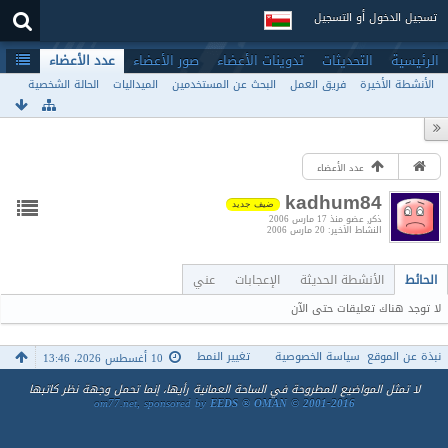
تسجيل الدخول أو التسجيل
الرئيسية
التحديثات
تدوينات الأعضاء
صور الأعضاء
عدد الأعضاء
الأنشطة الأخيرة
فريق العمل
البحث عن المستخدمين
الميداليات
الحالة الشخصية
عدد الأعضاء
kadhum84
ضيف جديد
ذكر
عضو منذ 17 مارس 2006
النشاط الأخير
20 مارس 2006
الحائط
الأنشطة الحديثة
الإعجابات
عني
لا توجد هناك تعليقات حتى الآن
نبذة عن الموقع
سياسة الخصوصية
تغيير النمط
10 أغسطس 2026، 13:46
لا تمثل المواضيع المطروحة في الساحة العمانية رأيها، إنما تحمل وجهة نظر كاتبها
om77.net, sponsored by
EEDS ® OMAN © 2001-2016