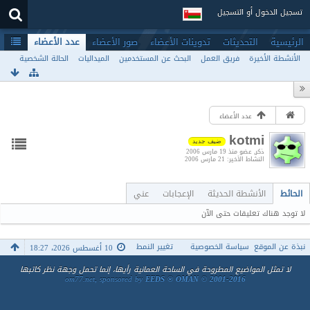
تسجيل الدخول أو التسجيل
الرئيسية
التحديثات
تدوينات الأعضاء
صور الأعضاء
عدد الأعضاء
الأنشطة الأخيرة
فريق العمل
البحث عن المستخدمين
الميداليات
الحالة الشخصية
عدد الأعضاء
kotmi
ضيف جديد
ذكر
عضو منذ 19 مارس 2006
النشاط الأخير
21 مارس 2006
الحائط
الأنشطة الحديثة
الإعجابات
عني
لا توجد هناك تعليقات حتى الآن
نبذة عن الموقع
سياسة الخصوصية
تغيير النمط
10 أغسطس 2026، 18:27
لا تمثل المواضيع المطروحة في الساحة العمانية رأيها، إنما تحمل وجهة نظر كاتبها
om77.net, sponsored by
EEDS ® OMAN © 2001-2016