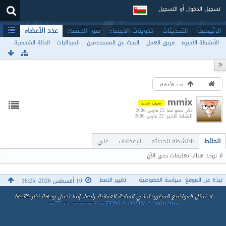
تسجيل الدخول أو التسجيل
الرئيسية
التحديثات
تدوينات الأعضاء
صور الأعضاء
عدد الأعضاء
الأنشطة الأخيرة
فريق العمل
البحث عن المستخدمين
الميداليات
الحالة الشخصية
عدد الأعضاء
mmix
ضيف جديد
ذكر
عضو منذ 22 مارس 2006
النشاط الأخير
22 مارس 2006
الحائط
الأنشطة الحديثة
الإعجابات
عني
لا توجد هناك تعليقات حتى الآن
نبذة عن الموقع
سياسة الخصوصية
تغيير النمط
10 أغسطس 2026، 16:25
لا تمثل المواضيع المطروحة في الساحة العمانية رأيها، إنما تحمل وجهة نظر كاتبها
om77.net, sponsored by
EEDS ® OMAN © 2001-2016