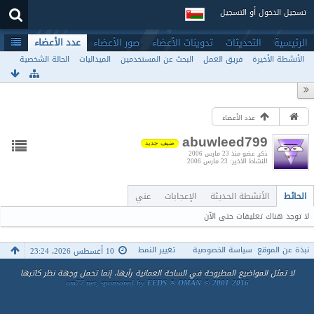
تسجيل الدخول أو التسجيل
الرئيسية
التحديثات
تدوينات الأعضاء
صور الأعضاء
عدد الأعضاء
الأنشطة الأخيرة
فريق العمل
البحث عن المستخدمين
الميداليات
الحالة الشخصية
عدد الأعضاء
abuwleed799
ضيف جديد
ذكر
عضو منذ 23 مارس 2006
النشاط الأخير
23 مارس 2006
الحائط
الأنشطة الحديثة
الإعجابات
عني
لا توجد هناك تعليقات حتى الآن
نبذة عن الموقع
سياسة الخصوصية
تغيير النمط
10 أغسطس 2026، 23:24
لا تمثل المواضيع المطروحة في الساحة العمانية رأيها، إنما تحمل وجهة نظر كاتبها
om77.net, sponsored by
EEDS ® OMAN © 2001-2016