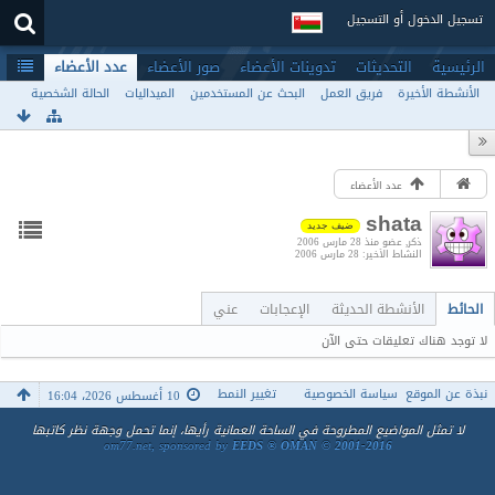
تسجيل الدخول أو التسجيل
الرئيسية
التحديثات
تدوينات الأعضاء
صور الأعضاء
عدد الأعضاء
الأنشطة الأخيرة
فريق العمل
البحث عن المستخدمين
الميداليات
الحالة الشخصية
عدد الأعضاء
shata
ضيف جديد
ذكر
عضو منذ 28 مارس 2006
النشاط الأخير
28 مارس 2006
الحائط
الأنشطة الحديثة
الإعجابات
عني
لا توجد هناك تعليقات حتى الآن
نبذة عن الموقع
سياسة الخصوصية
تغيير النمط
10 أغسطس 2026، 16:04
لا تمثل المواضيع المطروحة في الساحة العمانية رأيها، إنما تحمل وجهة نظر كاتبها
om77.net, sponsored by
EEDS ® OMAN © 2001-2016