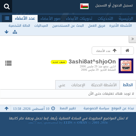
تسجيل الدخول أو التسجيل
الرئيسية
التحديثات
تدوينات الأعضاء
صور الأعضاء
عدد الأعضاء
الأنشطة الأخيرة
فريق العمل
البحث عن المستخدمين
الميداليات
الحالة الشخصية
عدد الأعضاء
3ashi8at^shjoOn
ضيف جديد
أنثى
عضو منذ 29 مارس 2006
النشاط الأخير
29 مارس 2006
الحائط
الأنشطة الحديثة
الإعجابات
عني
لا توجد هناك تعليقات حتى الآن
نبذة عن الموقع
سياسة الخصوصية
تغيير النمط
10 أغسطس 2026، 13:58
لا تمثل المواضيع المطروحة في الساحة العمانية رأيها، إنما تحمل وجهة نظر كاتبها
om77.net, sponsored by
EEDS ® OMAN © 2001-2016