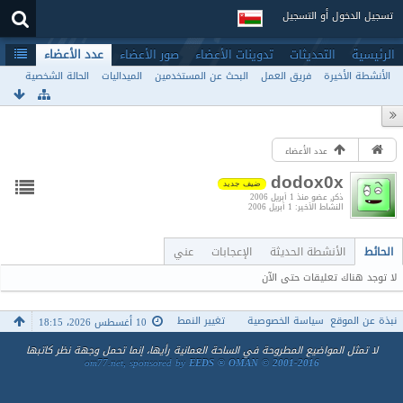
تسجيل الدخول أو التسجيل
الرئيسية
التحديثات
تدوينات الأعضاء
صور الأعضاء
عدد الأعضاء
الأنشطة الأخيرة
فريق العمل
البحث عن المستخدمين
الميداليات
الحالة الشخصية
عدد الأعضاء
dodox0x
ضيف جديد
ذكر
عضو منذ 1 أبريل 2006
النشاط الأخير
1 أبريل 2006
الحائط
الأنشطة الحديثة
الإعجابات
عني
لا توجد هناك تعليقات حتى الآن
نبذة عن الموقع
سياسة الخصوصية
تغيير النمط
10 أغسطس 2026، 18:15
لا تمثل المواضيع المطروحة في الساحة العمانية رأيها، إنما تحمل وجهة نظر كاتبها
om77.net, sponsored by
EEDS ® OMAN © 2001-2016