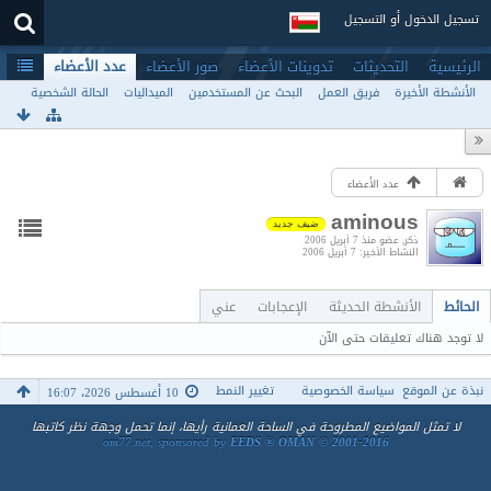
تسجيل الدخول أو التسجيل
الرئيسية
التحديثات
تدوينات الأعضاء
صور الأعضاء
عدد الأعضاء
الأنشطة الأخيرة
فريق العمل
البحث عن المستخدمين
الميداليات
الحالة الشخصية
عدد الأعضاء
aminous
ضيف جديد
ذكر
عضو منذ 7 أبريل 2006
النشاط الأخير
7 أبريل 2006
الحائط
الأنشطة الحديثة
الإعجابات
عني
لا توجد هناك تعليقات حتى الآن
نبذة عن الموقع
سياسة الخصوصية
تغيير النمط
10 أغسطس 2026، 16:07
لا تمثل المواضيع المطروحة في الساحة العمانية رأيها، إنما تحمل وجهة نظر كاتبها
om77.net, sponsored by
EEDS ® OMAN © 2001-2016