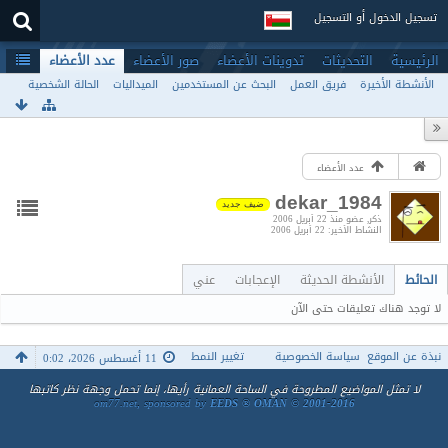
تسجيل الدخول أو التسجيل
الرئيسية
التحديثات
تدوينات الأعضاء
صور الأعضاء
عدد الأعضاء
الأنشطة الأخيرة
فريق العمل
البحث عن المستخدمين
الميداليات
الحالة الشخصية
عدد الأعضاء
dekar_1984
ضيف جديد
ذكر
عضو منذ 22 أبريل 2006
النشاط الأخير
22 أبريل 2006
الحائط
الأنشطة الحديثة
الإعجابات
عني
لا توجد هناك تعليقات حتى الآن
نبذة عن الموقع
سياسة الخصوصية
تغيير النمط
11 أغسطس 2026، 0:02
لا تمثل المواضيع المطروحة في الساحة العمانية رأيها، إنما تحمل وجهة نظر كاتبها
om77.net, sponsored by
EEDS ® OMAN © 2001-2016