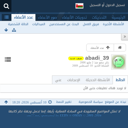
تسجيل الدخول أو التسجيل
الرئيسية
التحديثات
تدوينات الأعضاء
صور الأعضاء
عدد الأعضاء
الأنشطة الأخيرة
فريق العمل
البحث عن المستخدمين
الميداليات
الحالة الشخصية
عدد الأعضاء
abadi_39
ضيف جديد
ذكر
عضو منذ 2 مايو 2006
النشاط الأخير
10 أغسطس 2009
الحائط
الأنشطة الحديثة
الإعجابات
عني
لا توجد هناك تعليقات حتى الآن
نبذة عن الموقع
سياسة الخصوصية
تغيير النمط
10 أغسطس 2026، 18:20
لا تمثل المواضيع المطروحة في الساحة العمانية رأيها، إنما تحمل وجهة نظر كاتبها
om77.net, sponsored by
EEDS ® OMAN © 2001-2016