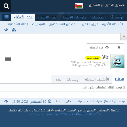
تسجيل الدخول أو التسجيل
الرئيسية
التحديثات
تدوينات الأعضاء
صور الأعضاء
عدد الأعضاء
الأنشطة الأخيرة
فريق العمل
البحث عن المستخدمين
الميداليات
الحالة الشخصية
عدد الأعضاء
تالا
ضيف جديد
أنثى
عضو منذ 29 أغسطس 2004
النشاط الأخير
29 أغسطس 2004
الحائط
الأنشطة الحديثة
الإعجابات
عني
لا توجد هناك تعليقات حتى الآن
نبذة عن الموقع
سياسة الخصوصية
تغيير النمط
10 أغسطس 2026، 13:56
لا تمثل المواضيع المطروحة في الساحة العمانية رأيها، إنما تحمل وجهة نظر كاتبها
om77.net, sponsored by
EEDS ® OMAN © 2001-2016