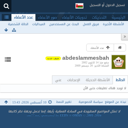
تسجيل الدخول أو التسجيل
الرئيسية
التحديثات
تدوينات الأعضاء
صور الأعضاء
عدد الأعضاء
الأنشطة الأخيرة
فريق العمل
البحث عن المستخدمين
الميداليات
الحالة الشخصية
عدد الأعضاء
abdeslammesbah
ضيف جديد
عضو منذ 14 أكتوبر 2002
النشاط الأخير
20 ديسمبر 2009
الحائط
الأنشطة الحديثة
الإعجابات
عني
لا توجد هناك تعليقات حتى الآن
نبذة عن الموقع
سياسة الخصوصية
تغيير النمط
10 أغسطس 2026، 13:43
لا تمثل المواضيع المطروحة في الساحة العمانية رأيها، إنما تحمل وجهة نظر كاتبها
om77.net, sponsored by
EEDS ® OMAN © 2001-2016