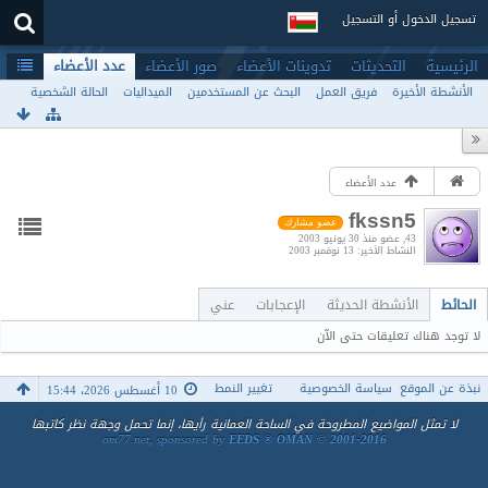
تسجيل الدخول أو التسجيل
الرئيسية
التحديثات
تدوينات الأعضاء
صور الأعضاء
عدد الأعضاء
الأنشطة الأخيرة
فريق العمل
البحث عن المستخدمين
الميداليات
الحالة الشخصية
عدد الأعضاء
fkssn5
عضو مشارك
43
عضو منذ 30 يونيو 2003
النشاط الأخير
13 نوفمبر 2003
الحائط
الأنشطة الحديثة
الإعجابات
عني
لا توجد هناك تعليقات حتى الآن
نبذة عن الموقع
سياسة الخصوصية
تغيير النمط
10 أغسطس 2026، 15:44
لا تمثل المواضيع المطروحة في الساحة العمانية رأيها، إنما تحمل وجهة نظر كاتبها
om77.net, sponsored by
EEDS ® OMAN © 2001-2016