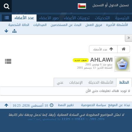
تسجيل الدخول أو التسجيل
الرئيسية
التحديثات
تدوينات الأعضاء
صور الأعضاء
عدد الأعضاء
الأنشطة الأخيرة
فريق العمل
البحث عن المستخدمين
الميداليات
الحالة الشخصية
عدد الأعضاء
AHLAWI
ضيف جديد
عضو منذ 6 نوفمبر 2001
النشاط الأخير
13 ديسمبر 2001
الحائط
الأنشطة الحديثة
الإعجابات
عني
لا توجد هناك تعليقات حتى الآن
نبذة عن الموقع
سياسة الخصوصية
تغيير النمط
10 أغسطس 2026، 16:23
لا تمثل المواضيع المطروحة في الساحة العمانية رأيها، إنما تحمل وجهة نظر كاتبها
om77.net, sponsored by
EEDS ® OMAN © 2001-2016